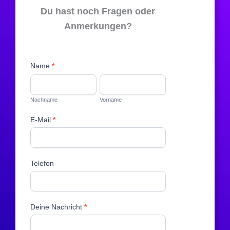
k
Du hast noch Fragen oder
o
Anmerkungen?
n
t
a
k
Name
*
t
N
V
a
o
c
r
Nachname
Vorname
h
n
E-Mail
*
n
a
a
m
m
e
e
Telefon
Deine Nachricht
*